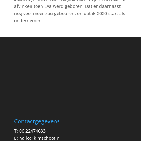
afvinken toen Eva werd geboren. Dat er daarnaast
nog veel meer zou gebeuren, en dat ik 2020 start als
ondernemer...
Contactgegevens
T: 06 22474633
E:
hallo@kimschoot.nl